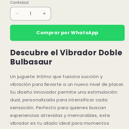
Cantidad
Reducir
Aumentar
cantidad
cantidad
para
para
Comprar por WhatsApp
Vibrador
Vibrador
Bulbasaur
Bulbasaur
Descubre el Vibrador Doble
Bulbasaur
Un juguete íntimo que fusiona succión y
vibración para llevarte a un nuevo nivel de placer.
Su diseño innovador permite una estimulación
dual, personalizada para intensificar cada
sensación. Perfecto para quienes buscan
experiencias atrevidas y memorables, este
vibrador es tu aliado ideal para momentos