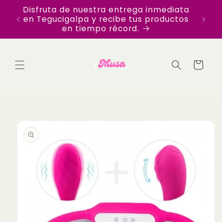
Ir
para
Disfruta de nuestra entrega inmediata
Ofre
directamente
en Tegucigalpa y recibe tus productos
con u
al contenido
en tiempo récord.
Carrito
Ir
directamente
a la
información
del producto