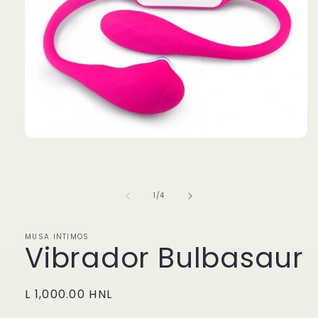
Abrir
elemento
multimedia
1
en
de
1
/
4
una
ventana
modal
MUSA INTIMOS
Vibrador Bulbasaur
Precio
L 1,000.00 HNL
habitual