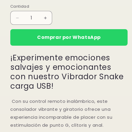
habitual
Cantidad
Reducir
Aumentar
cantidad
cantidad
para
para
Comprar por WhatsApp
Vibrador
Vibrador
Snake
Snake
Carga
Carga
¡Experimente emociones
USB
USB
salvajes y emocionantes
con nuestro Vibrador Snake
carga USB!
Con su control remoto inalámbrico, este
consolador vibrante y giratorio ofrece una
experiencia incomparable de placer con su
estimulación de punto G, clítoris y anal.