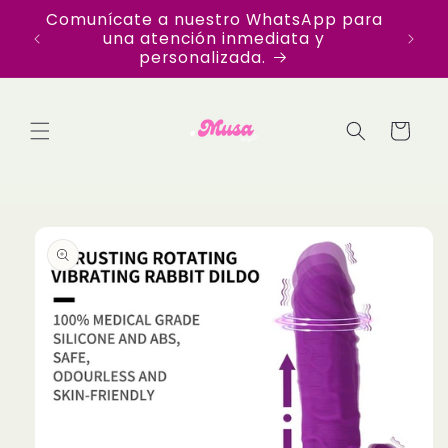
Ir
Comunícate a nuestro WhatsApp para
directamente
una atención inmediata y
al contenido
personalizada.
Carrito
Ir
directamente
a la
información
del producto