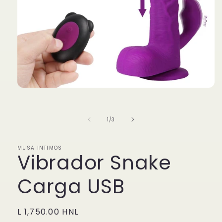
Abrir
elemento
multimedia
1
de
1
/
3
en
una
ventana
modal
MUSA INTIMOS
Vibrador Snake
Carga USB
Precio
L 1,750.00 HNL