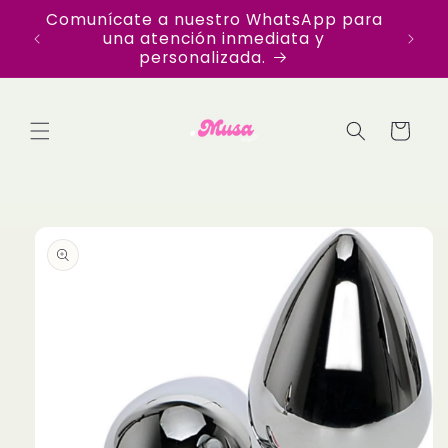
Ir
Comunícate a nuestro WhatsApp para
Disfr
directamente
una atención inmediata y
en Te
al contenido
personalizada.
Carrito
Ir
directamente
a la
información
del producto