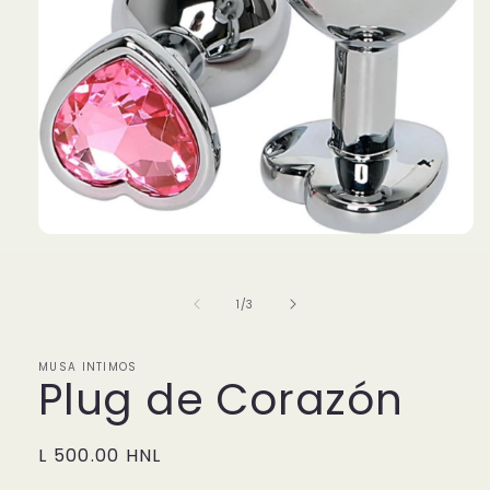
Abrir
elemento
multimedia
1
de
1
/
3
en
una
ventana
modal
MUSA INTIMOS
Plug de Corazón
Precio
L 500.00 HNL
habitual