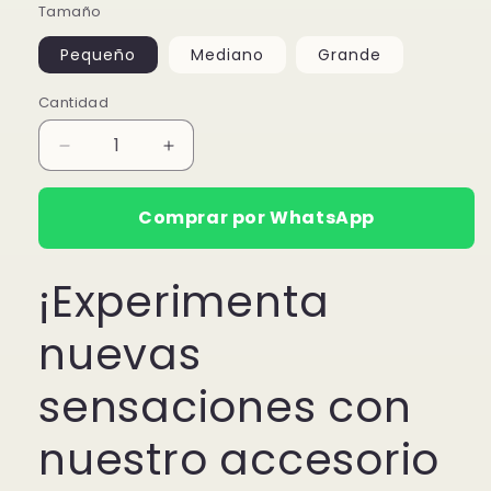
Tamaño
Pequeño
Mediano
Grande
Cantidad
Reducir
Aumentar
cantidad
cantidad
para
para
Comprar por WhatsApp
Plug
Plug
de
de
Corazón
Corazón
¡Experimenta
nuevas
sensaciones con
nuestro accesorio