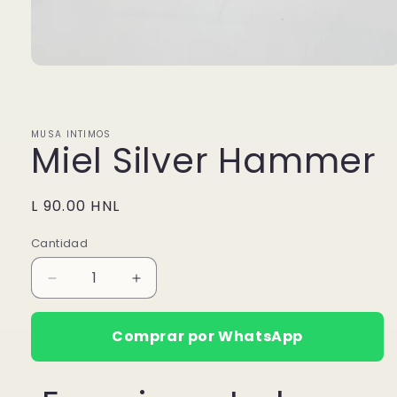
Abrir
elemento
multimedia
1
en
MUSA INTIMOS
una
Miel Silver Hammer
ventana
modal
Precio
L 90.00 HNL
habitual
Cantidad
Reducir
Aumentar
cantidad
cantidad
para
para
Comprar por WhatsApp
Miel
Miel
Silver
Silver
Hammer
Hammer