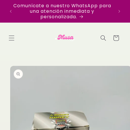
Ir
Comunícate a nuestro WhatsApp para
directamente
una atención inmediata y
al contenido
personalizada.
Carrito
Ir
directamente
a la
información
del producto