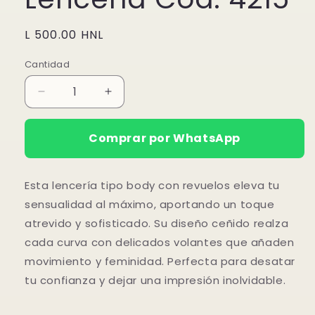
modal
Precio
L 500.00 HNL
habitual
Cantidad
Reducir
Aumentar
cantidad
cantidad
para
para
Comprar por WhatsApp
Lencería
Lencería
Cod.
Cod.
4215
4215
Esta lencería tipo body con revuelos eleva tu
sensualidad al máximo, aportando un toque
atrevido y sofisticado. Su diseño ceñido realza
cada curva con delicados volantes que añaden
movimiento y feminidad. Perfecta para desatar
tu confianza y dejar una impresión inolvidable.