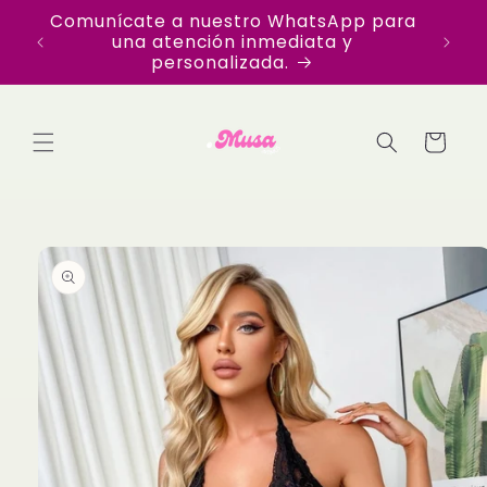
Ir
Comunícate a nuestro WhatsApp para
Disfr
directamente
una atención inmediata y
en Te
al contenido
personalizada.
Carrito
Ir
directamente
a la
información
del producto