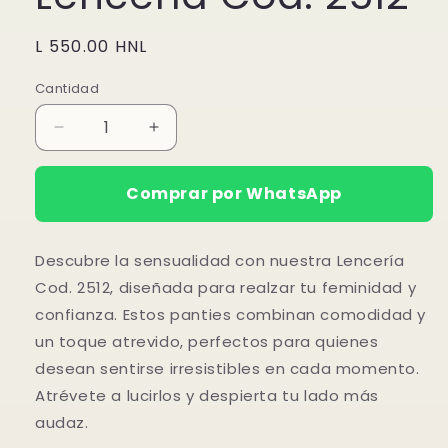
Precio
L 550.00 HNL
habitual
Cantidad
Reducir
Aumentar
cantidad
cantidad
para
para
Comprar por WhatsApp
Lencería
Lencería
Cod.
Cod.
2512
2512
Descubre la sensualidad con nuestra Lencería
Cod. 2512, diseñada para realzar tu feminidad y
confianza. Estos panties combinan comodidad y
un toque atrevido, perfectos para quienes
desean sentirse irresistibles en cada momento.
Atrévete a lucirlos y despierta tu lado más
audaz.