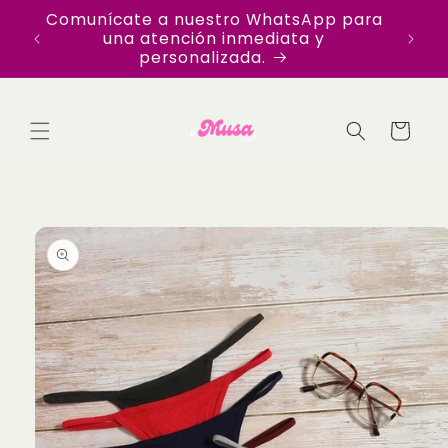
Ir
Comunícate a nuestro WhatsApp para
Disfr
directamente
una atención inmediata y
en Te
al contenido
personalizada.
Carrito
Ir
directamente
a la
información
del producto