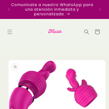
Ir
Comunícate a nuestro WhatsApp para
Disfr
directamente
una atención inmediata y
en Te
al contenido
personalizada.
Carrito
Ir
directamente
a la
información
del producto