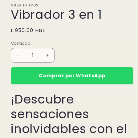
MUSA INTIMOS
Vibrador 3 en 1
Precio
L 950.00 HNL
habitual
Cantidad
Reducir
Aumentar
cantidad
cantidad
para
para
Comprar por WhatsApp
Vibrador
Vibrador
3
3
en
en
¡Descubre
1
1
sensaciones
inolvidables con el