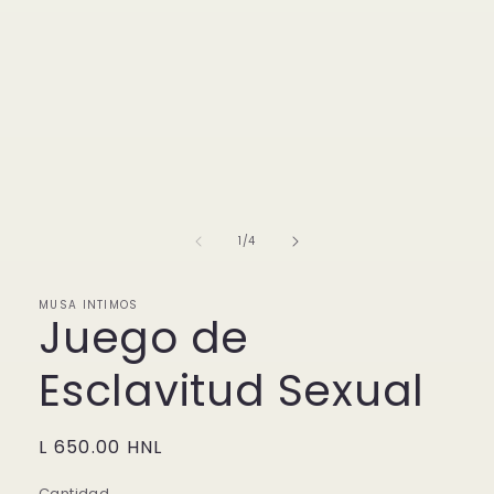
en
una
ventana
modal
de
1
/
4
MUSA INTIMOS
Juego de
Esclavitud Sexual
Precio
L 650.00 HNL
habitual
Cantidad