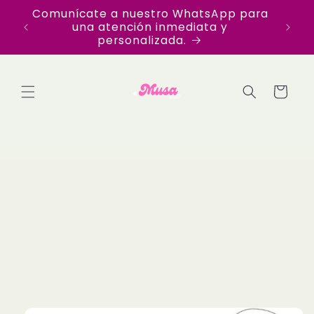
Ir
Comunícate a nuestro WhatsApp para
Disfr
directamente
una atención inmediata y
en Te
al contenido
personalizada.
Carrito
Ir
directamente
a la
información
del producto