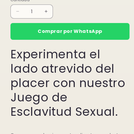
Reducir
Aumentar
cantidad
cantidad
para
para
Comprar por WhatsApp
Juego
Juego
de
de
Esclavitud
Esclavitud
Experimenta el
Sexual
Sexual
lado atrevido del
placer con nuestro
Juego de
Esclavitud Sexual.