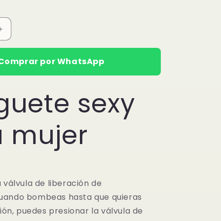
Aumentar
cantidad
para
Comprar por WhatsApp
Bomba
ra
Succionadora
uguete sexy
 mujer
 válvula de liberación de
uando bombeas hasta que quieras
sión, puedes presionar la válvula de