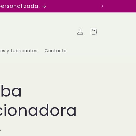
tos en tiempo récord.
Iniciar
Carrito
sesión
es y Lubricantes
Contacto
ba
cionadora
L