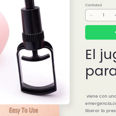
habitual
Cantidad
Reducir
cantidad
para
Bomba
Succionado
El j
para
viene con una
emergencia,c
liberar la pre