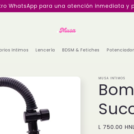
 inmediata en Tegucigalpa y recibe tus produc
rios Intimos
Lencería
BDSM & Fetiches
Potenciador
MUSA INTIMOS
Bom
Suc
Precio
L 750.00 HN