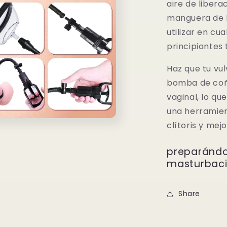
aire de liberac
manguera de 
utilizar en cu
principiantes
Haz que tu vul
bomba de coño
vaginal, lo qu
una herramien
clítoris y mej
o
dia
preparándot
masturbaci
Share