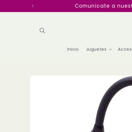
Ir
Disfruta de nuestra entrega
directamente
al contenido
Inicio
Juguetes
Acceso
Ir
directamente
a la
información
del producto