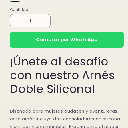
Rojo
Negro
Cantidad
Reducir
Aumentar
cantidad
cantidad
para
para
Comprar por WhatsApp
Arnés
Arnés
Doble
Doble
¡Únete al desafío
con nuestro Arnés
Doble Silicona!
Diseñado para mujeres audaces y aventureras,
este arnés incluye dos consoladores de silicona
y anillos intercambiables. Experimenta el placer