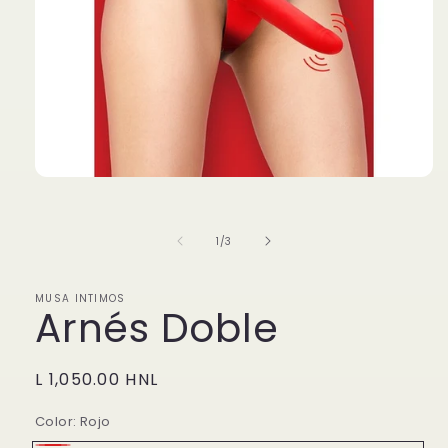
Abrir
elemento
multimedia
1
de
1
/
3
en
una
ventana
modal
MUSA INTIMOS
Arnés Doble
Precio
L 1,050.00 HNL
habitual
Color:
Rojo