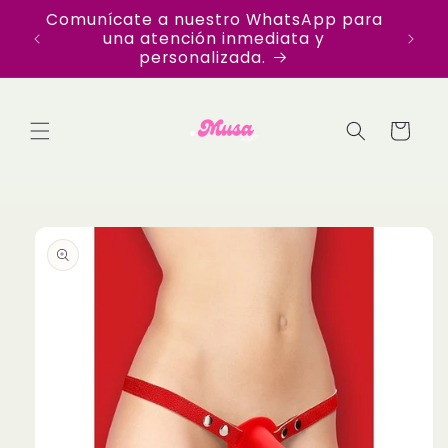
Ir
Comunícate a nuestro WhatsApp para
Disfr
directamente
una atención inmediata y
en Te
al contenido
personalizada.
Carrito
Ir
directamente
a la
información
del producto