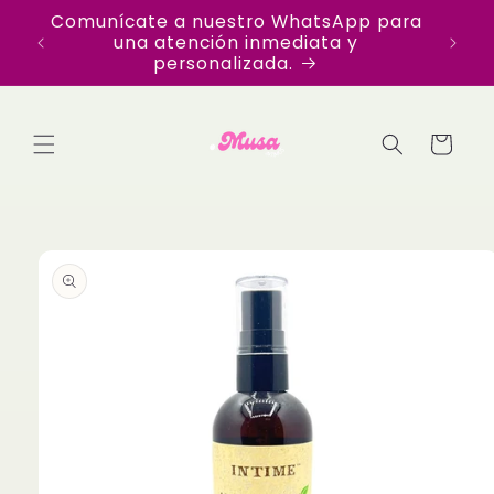
Ir
Comunícate a nuestro WhatsApp para
Disfr
directamente
una atención inmediata y
en Te
al contenido
personalizada.
Carrito
Ir
directamente
a la
información
del producto