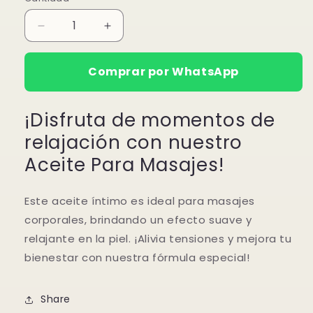
Reducir
Aumentar
cantidad
cantidad
para
para
Comprar por WhatsApp
Aceite
Aceite
de
de
Masaje
Masaje
¡Disfruta de momentos de
Intimo
Intimo
relajación con nuestro
Aceite Para Masajes!
Este aceite íntimo es ideal para masajes
corporales, brindando un efecto suave y
relajante en la piel. ¡Alivia tensiones y mejora tu
bienestar con nuestra fórmula especial!
Share