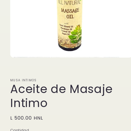
Abrir
elemento
multimedia
1
en
MUSA INTIMOS
una
Aceite de Masaje
ventana
modal
Intimo
Precio
L 500.00 HNL
habitual
Cantidad